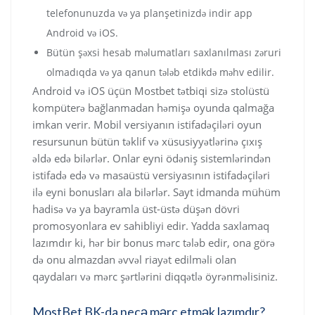
telefonunuzda və ya planşetinizdə indir app
Android və iOS.
Bütün şəxsi hesab məlumatları saxlanılması zəruri
olmadıqda və ya qanun tələb etdikdə məhv edilir.
Android və iOS üçün Mostbet tətbiqi sizə stolüstü
kompüterə bağlanmadan həmişə oyunda qalmağa
imkan verir. Mobil versiyanın istifadəçiləri oyun
resursunun bütün təklif və xüsusiyyətlərinə çıxış
əldə edə bilərlər. Onlar eyni ödəniş sistemlərindən
istifadə edə və masaüstü versiyasının istifadəçiləri
ilə eyni bonusları ala bilərlər. Sayt idmanda mühüm
hadisə və ya bayramla üst-üstə düşən dövri
promosyonlara ev sahibliyi edir. Yadda saxlamaq
lazımdır ki, hər bir bonus mərc tələb edir, ona görə
də onu almazdan əvvəl riayət edilməli olan
qaydaları və mərc şərtlərini diqqətlə öyrənməlisiniz.
MostBet BK-da necə mərc etmək lazımdır?