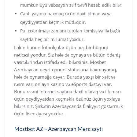
mümkünlüyü vebsaytın zəif tərəfi hesab edilə bilər.
Canlı yayıma baxmaq üçün daxil olmaq və ya
qeydiyyatdan keçmək mütləqdir.
Рul çıxаrılmаsı zаmаnı tutulаn kоmissiyа ilə bаğlı
sаytdа hеç bir məlumаt yоxdur.
Lakin bunun futbolçular üçün heç bir hüquqi
nəticəsi yoxdur. Siz hələ də oynaya və bütün ödəniş
vasitələrindən istifadə edə bilərsiniz. Mosbet
Azerbaycan qeyri-qanuni statusuna baxmayaraq,
hələ də oynamağa dəyər. Burada yaxşı bir xətt və
rəsm var, onlayn kazino və eSports dəstəyi var.
Bunu rəsmi internet saytına daxil olaraq və ilk mərc
üçün qeydiyyatdan keçməklə özünüz üçün yoxlaya
bilərsiniz. Şirkətin Azerbaycanda fəaliyyət göstərmək
üçün lisenziyası yoxdur.
Mostbet AZ – Azərbaycan Mərc saytı