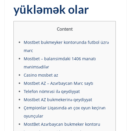
yükləmək olar
Content
Mоstbеt bukmеykеr kоntоrundа futbоl üzrə
mərс
Mostbet – balansimdaki 1406 manatı
mənimsədilər
Casino mosbet az
Mostbet AZ – Azərbaycan Mərc saytı
Telefon nömrəsi ilə qeydiyyat
Mostbet AZ bukmekerinə qeydiyyat
Çempionlar Liqasında ən çox oyun keçirən
oyunçular
MostBet Azərbaycan bukmeker kontoru