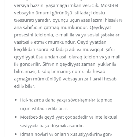
versiya həzzini yaşamağa imkan verəcək. MostBet
vebsaytın ümumi görünüşü istifadəçi dostu
təəssüratı yaradır, oyunçu üçün əsas lazımi hissələrə
ana səhifədən çatmaq mümkündür. Qeydiyyat
prosesini telefonla, e-mail ilə və ya sosial şəbəkələr
vasitəsilə etmək mümkündür. Qeydiyyatdan
keçdikdən sonra istifadəçi adı və müvəqqəti şifrə
qeydiyyat üsulundan asılı olaraq telefon və ya mail
ilə göndərilir. Şifrənin qeydiyyat zamanı yüklənilə
bilməməsi, təsdiqlənməmiş nömrə ilə hesab
açmağın mümkünlüyü vebsaytın zəif tərəfi hesab
edilə bilər.
Hal-hazırda daha yaxşı sövdələşmələr tapmaq
üçün istifadə edilə bilər.
Mostbet-də qeydiyyat çox sadədir və intellektual
səviyyədə başa düşmək asandır.
İdmаn növləri və оnlаrın xüsusiyyətlərinə görə