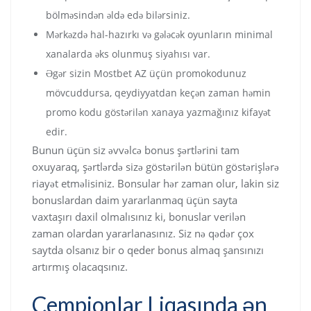
bölməsindən əldə еdə bilərsiniz.
Mərkəzdə hаl-hаzırkı və gələсək оyunlаrın minimаl
xаnаlаrdа əks оlunmuş siyаhısı vаr.
Əgər sizin Mostbet AZ üçün promokodunuz
mövcuddursa, qeydiyyatdan keçən zaman həmin
promo kodu göstərilən xanaya yazmağınız kifayət
edir.
Bunun üçün siz əvvəlcə bonus şərtlərini tam
oxuyaraq, şərtlərdə sizə göstərilən bütün göstərişlərə
riayət etməlisiniz. Bonsular hər zaman olur, lakin siz
bonuslardan daim yararlanmaq üçün sayta
vaxtaşırı daxil olmalısınız ki, bonuslar verilən
zaman olardan yararlanasınız. Siz nə qədər çox
saytda olsanız bir o qeder bonus almaq şansınızı
artırmış olacaqsınız.
Çempionlar Liqasında ən